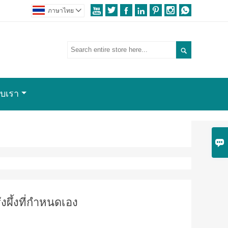







ภาษาไทย


กับเรา

งผึ้งที่กำหนดเอง