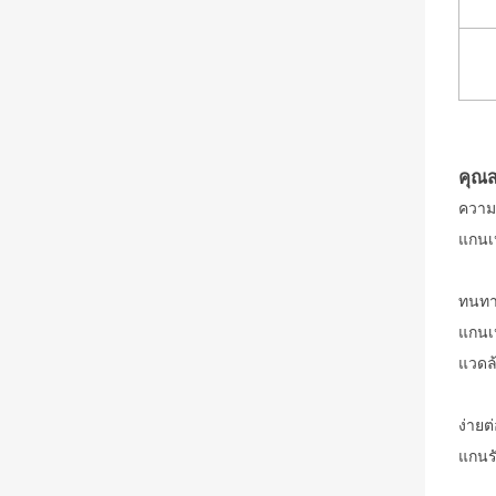
คุณส
ความ
แกนเห
ทนทา
แกนเห
แวดล้
ง่าย
แกนร