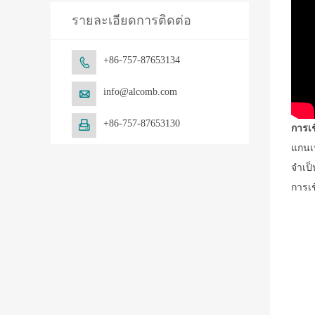
รายละเอียดการติดต่อ
+86-757-87653134

info@alcomb.com

+86-757-87653130

การเช
แกนเ
จำเป็
การเช