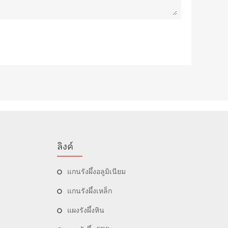
ลิงค์
แกนรังผึ้งอลูมิเนียม
แกนรังผึ้งเหล็ก
แผงรังผึ้งหิน