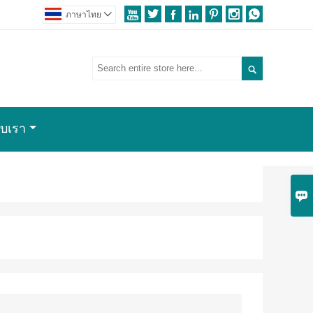







ภาษาไทย


กับเรา
