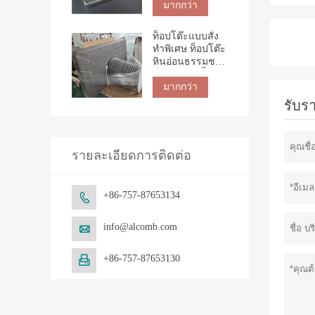
มากกว่า
ท็อปโต๊ะแบบสั่ง
ทำพิเศษ ท็อปโต๊ะ
หินอ่อนธรรมชาติ
ท็อปโต๊ะรังผึ้ง
มากกว่า
รับร
รายละเอียดการติดต่อ
+86-757-87653134

info@alcomb.com

+86-757-87653130
