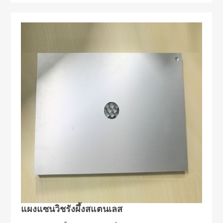
แผงแซนวิชรังผึ้งสแตนเลส