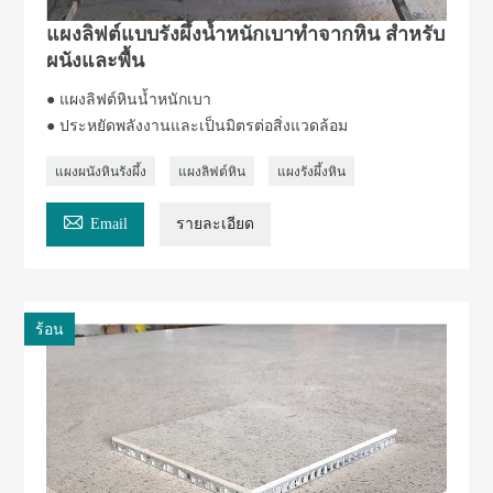
แผงลิฟต์แบบรังผึ้งน้ำหนักเบาทำจากหิน สำหรับ
ผนังและพื้น
● แผงลิฟต์หินน้ำหนักเบา
● ประหยัดพลังงานและเป็นมิตรต่อสิ่งแวดล้อม
แผงผนังหินรังผึ้ง
แผงลิฟต์หิน
แผงรังผึ้งหิน

Email
รายละเอียด
ร้อน