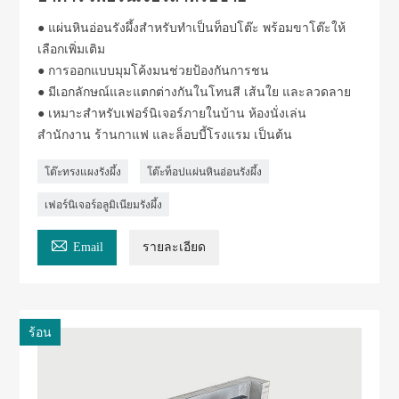
● แผ่นหินอ่อนรังผึ้งสำหรับทำเป็นท็อปโต๊ะ พร้อมขาโต๊ะให้
เลือกเพิ่มเติม
● การออกแบบมุมโค้งมนช่วยป้องกันการชน
● มีเอกลักษณ์และแตกต่างกันในโทนสี เส้นใย และลวดลาย
● เหมาะสำหรับเฟอร์นิเจอร์ภายในบ้าน ห้องนั่งเล่น
สำนักงาน ร้านกาแฟ และล็อบบี้โรงแรม เป็นต้น
โต๊ะทรงแผงรังผึ้ง
โต๊ะท็อปแผ่นหินอ่อนรังผึ้ง
เฟอร์นิเจอร์อลูมิเนียมรังผึ้ง

Email
รายละเอียด
ร้อน