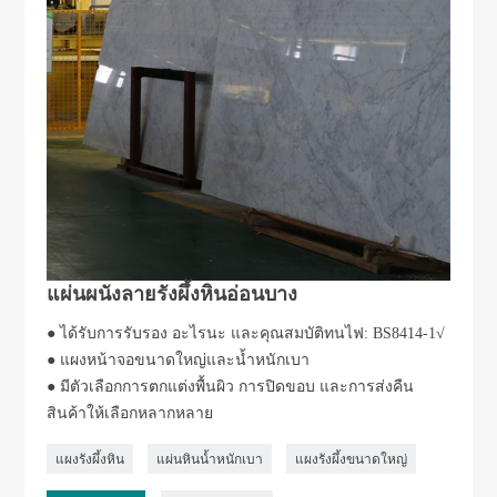
แผ่นผนังลายรังผึ้งหินอ่อนบาง
● ได้รับการรับรอง อะไรนะ และคุณสมบัติทนไฟ: BS8414-1√
● แผงหน้าจอขนาดใหญ่และน้ำหนักเบา
● มีตัวเลือกการตกแต่งพื้นผิว การปิดขอบ และการส่งคืน
สินค้าให้เลือกหลากหลาย
แผงรังผึ้งหิน
แผ่นหินน้ำหนักเบา
แผงรังผึ้งขนาดใหญ่