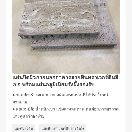
แผ่นปิดผิวภายนอกอาคารลายหินทราเวอร์ตินสี
เบจ พร้อมแผ่นอลูมิเนียมรังผึ้งรองรับ
● วัสดุก่อสร้างอเนกประสงค์และทนทานที่ให้ประโยชน์
มากมาย
● คุณสมบัติ: น้ำหนักเบา แข็งแรงทนทาน ทนต่อสภาพอากาศ
และดูแลรักษาง่าย
แผงรังผึ้งหิน
แผงหินทราเวอร์ตินลายรังผึ้ง