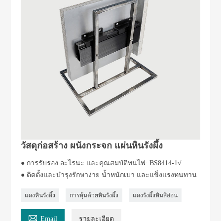
วัสดุก่อสร้าง ผนังกระจก แผ่นหินรังผึ้ง
● การรับรอง อะไรนะ และคุณสมบัติทนไฟ: BS8414-1√
● ติดตั้งและบำรุงรักษาง่าย น้ำหนักเบา และแข็งแรงทนทาน
แผงหินรังผึ้ง
การหุ้มด้วยหินรังผึ้ง
แผงรังผึ้งหินสีอ่อน

Email
รายละเอียด