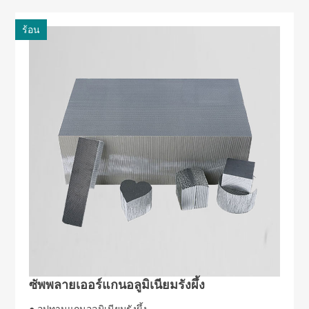
ร้อน
ซัพพลายเออร์แกนอลูมิเนียมรังผึ้ง